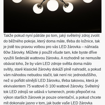
Takže pokud nyní pátráte po tom, jaký světelný zdroj zvolit
do běžného pokoje, který doma máte, třeba do ložnice, tak
je jistě tou pravou volbou pro vás
LED žárovka – náhrada
60w žárovky
. Můžete ji použít všude tam, kde byste dříve
využili šedesáti wattovou žárovku. A rozhodně se nemusíte
obávat toho, že by vám LED zdroje světla doma málo
svítily, staré klasické žárovky dokáží plně nahradit, a pokud
vám náhodou nebudou stačit, tak není nic jednoduššího,
než si pořídit silnější LED žárovku, třeba takovou, která je
ekvivalentem 75 wattové či 100 wattové žárovky. Světelný
tok LED zdrojů se udává v lumenech, proto přepočet na
výkon starších žárovek je pouze orientační, a pokud chcete
mít dokonale jasno v tom, jak bude vaše LED žárovka