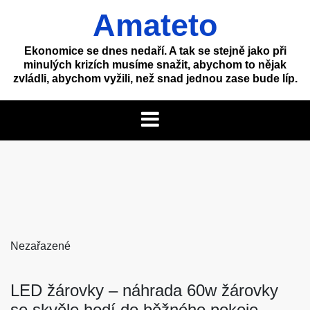
Skip
Amateto
to
content
Ekonomice se dnes nedaří. A tak se stejně jako při
minulých krizích musíme snažit, abychom to nějak
zvládli, abychom vyžili, než snad jednou zase bude líp.
Nezařazené
LED žárovky – náhrada 60w žárovky
se skvěle hodí do běžného pokoje