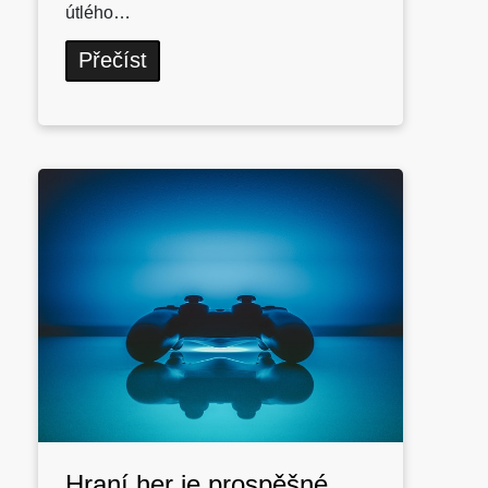
útlého…
Přečíst
Hraní her je prospěšné