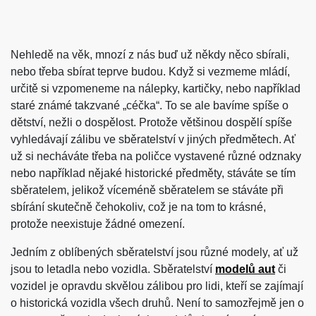
Nehledě na věk, mnozí z nás buď už někdy něco sbírali,
nebo třeba sbírat teprve budou. Když si vezmeme mládí,
určitě si vzpomeneme na nálepky, kartičky, nebo například
staré známé takzvané „céčka“. To se ale bavíme spíše o
dětství, nežli o dospělost. Protože většinou dospělí spíše
vyhledávají zálibu ve sběratelství v jiných předmětech. Ať
už si necháváte třeba na poličce vystavené různé odznaky
nebo například nějaké historické předměty, stáváte se tím
sběratelem, jelikož víceméně sběratelem se stáváte při
sbírání skutečně čehokoliv, což je na tom to krásné,
protože neexistuje žádné omezení.
Jedním z oblíbených sběratelství jsou různé modely, ať už
jsou to letadla nebo vozidla. Sběratelství
modelů aut
či
vozidel je opravdu skvělou zálibou pro lidi, kteří se zajímají
o historická vozidla všech druhů. Není to samozřejmě jen o