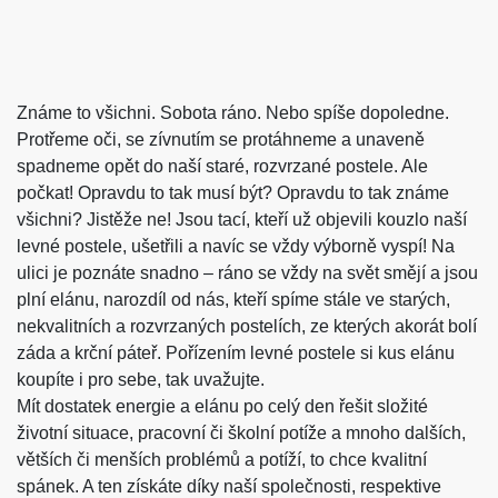
Známe to všichni. Sobota ráno. Nebo spíše dopoledne.
Protřeme oči, se zívnutím se protáhneme a unaveně
spadneme opět do naší staré, rozvrzané postele. Ale
počkat! Opravdu to tak musí být? Opravdu to tak známe
všichni? Jistěže ne! Jsou tací, kteří už objevili kouzlo naší
levné postele
, ušetřili a navíc se vždy výborně vyspí! Na
ulici je poznáte snadno – ráno se vždy na svět smějí a jsou
plní elánu, narozdíl od nás, kteří spíme stále ve starých,
nekvalitních a rozvrzaných postelích, ze kterých akorát bolí
záda a krční páteř. Pořízením levné postele si kus elánu
koupíte i pro sebe, tak uvažujte.
Mít dostatek energie a elánu po celý den řešit složité
životní situace, pracovní či školní potíže a mnoho dalších,
větších či menších problémů a potíží, to chce kvalitní
spánek. A ten získáte díky naší společnosti, respektive