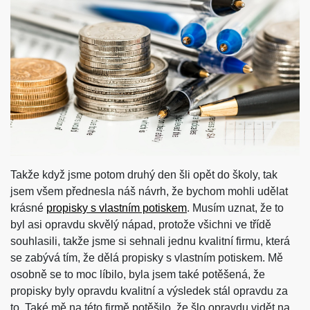
Takže když jsme potom druhý den šli opět do školy, tak
jsem všem přednesla náš návrh, že bychom mohli udělat
krásné
propisky s vlastním potiskem
. Musím uznat, že to
byl asi opravdu skvělý nápad, protože všichni ve třídě
souhlasili, takže jsme si sehnali jednu kvalitní firmu, která
se zabývá tím, že dělá propisky s vlastním potiskem. Mě
osobně se to moc líbilo, byla jsem také potěšená, že
propisky byly opravdu kvalitní a výsledek stál opravdu za
to. Také mě na této firmě potěšilo, že šlo opravdu vidět na