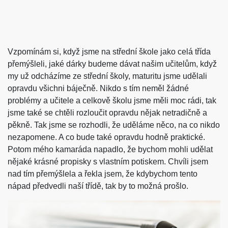
Vzpomínám si, když jsme na střední škole jako celá třída
přemýšleli, jaké dárky budeme dávat našim učitelům, když
my už odcházíme ze střední školy, maturitu jsme udělali
opravdu všichni báječně. Nikdo s tím neměl žádné
problémy a učitele a celkově školu jsme měli moc rádi, tak
jsme také se chtěli rozloučit opravdu nějak netradičně a
pěkně. Tak jsme se rozhodli, že uděláme něco, na co nikdo
nezapomene. A co bude také opravdu hodně praktické.
Potom mého kamaráda napadlo, že bychom mohli udělat
nějaké krásné propisky s vlastním potiskem. Chvíli jsem
nad tím přemýšlela a řekla jsem, že kdybychom tento
nápad předvedli naší třídě, tak by to možná prošlo.