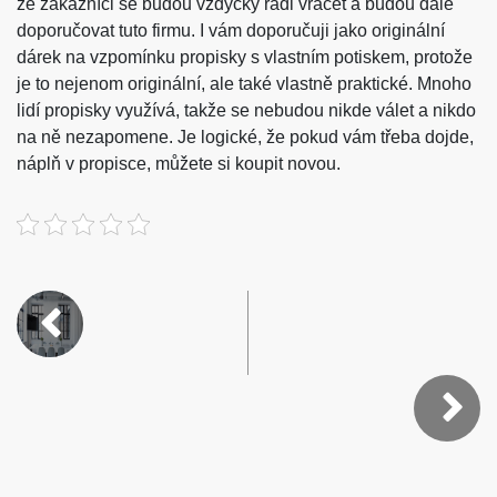
že zákazníci se budou vždycky rádi vracet a budou dále
doporučovat tuto firmu. I vám doporučuji jako originální
dárek na vzpomínku propisky s vlastním potiskem, protože
je to nejenom originální, ale také vlastně praktické. Mnoho
lidí propisky využívá, takže se nebudou nikde válet a nikdo
na ně nezapomene. Je logické, že pokud vám třeba dojde,
náplň v propisce, můžete si koupit novou.