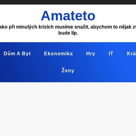
Amateto
ako při minulých krizích musíme snažit, abychom to nějak z
bude líp.
Dům A Byt
Ekonomika
Hry
IT
Krá
Ženy