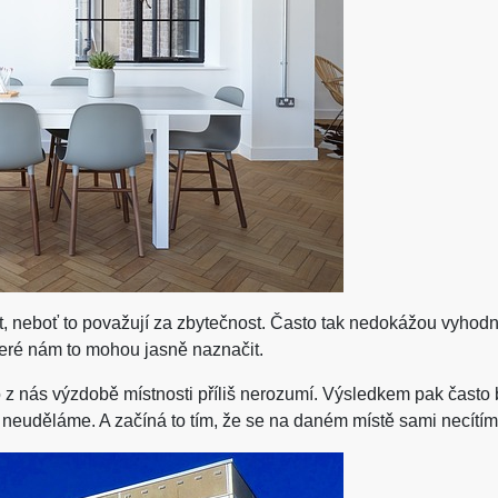
t, neboť to považují za zbytečnost. Často tak nedokážou vyhodno
které nám to mohou jasně naznačit.
o z nás výzdobě místnosti příliš nerozumí. Výsledkem pak často
euděláme. A začíná to tím, že se na daném místě sami necítíme