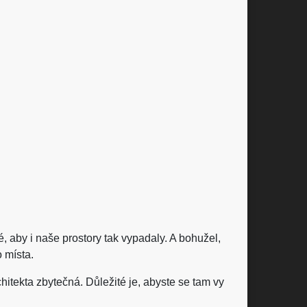
é, aby i naše prostory tak vypad
aly. A bohužel,
o místa.
itekta zbytečná. Důležité je, abyste se tam vy