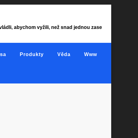
vládli, abychom vyžili, než snad jednou zase
sa
Produkty
Věda
Www