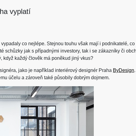
ha vyplatí
vypadaly co nejlépe. Stejnou touhu však mají i podnikatelé, co 
té schůzky jak s případnými investory, tak i se zákazníky či obc
brý, když každý člověk má poněkud jiný vkus?
ignéra, jako je například interiérový designér Praha
ByDesign
 svému účelu a zároveň také působily dobrým dojmem.