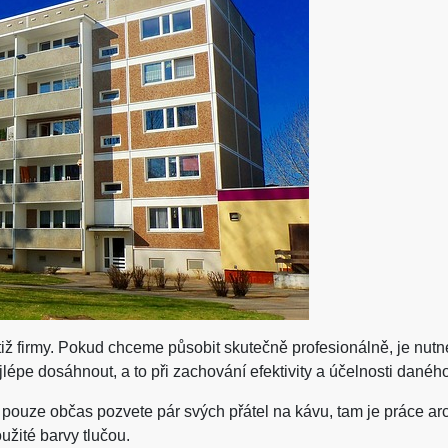
tiž firmy. Pokud chceme působit skutečně profesionálně, je nutn
ejlépe dosáhnout, a to při zachování efektivity a účelnosti danéh
ouze občas pozvete pár svých přátel na kávu, tam je práce arch
oužité barvy tlučou.