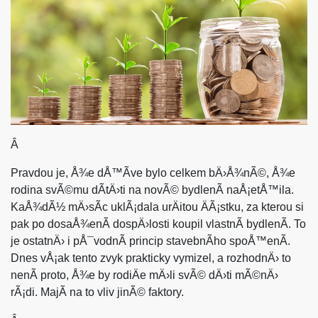
Â
Pravdou je, Å¾e dÅ™Ã­ve bylo celkem bÄ›Å¾nÃ©, Å¾e
rodina svÃ©mu dÃ­tÄ›ti na novÃ© bydlenÃ­ naÅ¡etÅ™ila.
KaÅ¾dÃ½ mÄ›sÃ­c uklÃ¡dala urÄitou ÄÃ¡stku, za kterou si
pak po dosaÅ¾enÃ­ dospÄ›losti koupil vlastnÃ­ bydlenÃ­. To
je ostatnÄ› i pÅ¯vodnÃ­ princip stavebnÃ­ho spoÅ™enÃ­.
Dnes vÅ¡ak tento zvyk prakticky vymizel, a rozhodnÄ› to
nenÃ­ proto, Å¾e by rodiÄe mÄ›li svÃ© dÄ›ti mÃ©nÄ›
rÃ¡di. MajÃ­ na to vliv jinÃ© faktory.