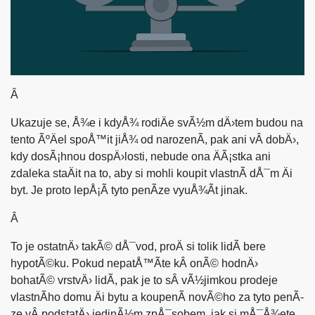
Â
Ukazuje se, Å¾e i kdyÅ¾ rodiÄe svÃ½m dÄ›tem budou na
tento ÃºÄel spoÅ™it jiÅ¾ od narozenÃ­, pak ani vÂ dobÄ›,
kdy dosÃ¡hnou dospÄ›losti, nebude ona ÄÃ¡stka ani
zdaleka staÄit na to, aby si mohli koupit vlastnÃ­ dÅ¯m Äi
byt. Je proto lepÅ¡Ã­ tyto penÃ­ze vyuÅ¾Ã­t jinak.
Â
To je ostatnÄ› takÃ© dÅ¯vod, proÄ si tolik lidÃ­ bere
hypotÃ©ku. Pokud nepatÅ™Ã­te kÂ onÃ© hodnÄ›
bohatÃ© vrstvÄ› lidÃ­, pak je to sÂ vÃ½jimkou prodeje
vlastnÃ­ho domu Äi bytu a koupenÃ­ novÃ©ho za tyto penÃ­
ze vÂ podstatÄ› jedinÃ½m zpÅ¯sobem, jak si mÅ¯Å¾ete