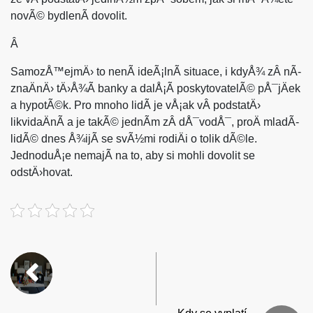
novÃ© bydlenÃ­ dovolit.
Â
SamozÅ™ejmÄ› to nenÃ­ ideÃ¡lnÃ­ situace, i kdyÅ¾ zÂ nÃ­
znaÄnÄ› tÄ›Å¾Ã­ banky a dalÅ¡Ã­ poskytovatelÃ© pÅ¯jÄek
a hypotÃ©k. Pro mnoho lidÃ­ je vÅ¡ak vÂ podstatÄ›
likvidaÄnÃ­ a je takÃ© jednÃ­m zÂ dÅ¯vodÅ¯, proÄ mladÃ­
lidÃ© dnes Å¾ijÃ­ se svÃ½mi rodiÄi o tolik dÃ©le.
JednoduÅ¡e nemajÃ­ na to, aby si mohli dovolit se
odstÄ›hovat.