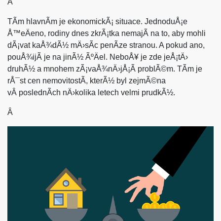
Â
TÃ­m hlavnÃ­m je ekonomickÃ¡ situace. JednoduÅ¡e
Å™eÄeno, rodiny dnes zkrÃ¡tka nemajÃ­ na to, aby mohli
dÃ¡vat kaÅ¾dÃ½ mÄ›sÃ­c penÃ­ze stranou. A pokud ano,
pouÅ¾ijÃ­ je na jinÃ½ ÃºÄel. NeboÅ¥ je zde jeÅ¡tÄ›
druhÃ½ a mnohem zÃ¡vaÅ¾nÄ›jÅ¡Ã­ problÃ©m. TÃ­m je
rÅ¯st cen nemovitostÃ­, kterÃ½ byl zejmÃ©na
vÂ poslednÃ­ch nÄ›kolika letech velmi prudkÃ½.
Â