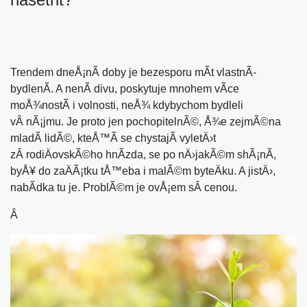
Trendem dneÅ¡nÃ­ doby je bezesporu mÃ­t vlastnÃ­
bydlenÃ­. A nenÃ­ divu, poskytuje mnohem vÃ­ce
moÅ¾nostÃ­ i volnosti, neÅ¾ kdybychom bydleli
vÂ nÃ¡jmu. Je proto jen pochopitelnÃ©, Å¾e zejmÃ©na
mladÃ­ lidÃ©, kteÅ™Ã­ se chystajÃ­ vyletÄ›t
zÂ rodiÄovskÃ©ho hnÃ­zda, se po nÄ›jakÃ©m shÃ¡nÃ­,
byÅ¥ do zaÄÃ¡tku tÅ™eba i malÃ©m byteÄku. A jistÄ›,
nabÃ­dka tu je. ProblÃ©m je ovÅ¡em sÂ cenou.
Â