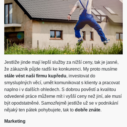
Jestliže jinde mají lepší služby za nižší ceny, tak je jasné,
že zákazník půjde radši ke konkurenci. My proto musíme
stále vést naši firmu kupředu
, investovat do
smysluplných věcí, umět komunikovat s klienty a pracovat
naplno i v dalších ohledech. S dobrou pověstí a kvalitou
odvedené práce můžeme mít i vyšší ceny než jiní, ale musí
být opodstatněné. Samozřejmě jestliže už se v podnikání
nějaký ten pátek pohybujete, tak to
dobře znáte
.
Marketing