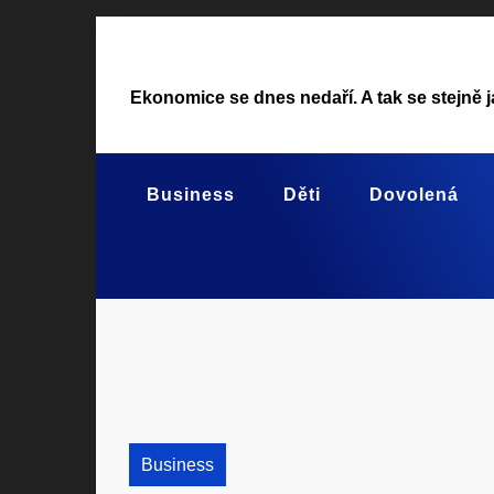
Skip
to
content
Ekonomice se dnes nedaří. A tak se stejně j
Business
Děti
Dovolená
Business