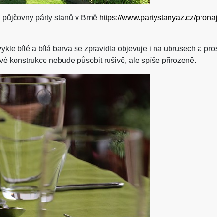
 z půjčovny párty stanů v Brně
https://www.partystanyaz.cz/prona
ykle bílé a bílá barva se zpravidla objevuje i na ubrusech a pr
ové konstrukce nebude působit rušivě, ale spíše přirozeně.