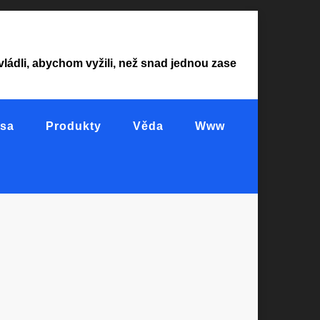
vládli, abychom vyžili, než snad jednou zase
sa
Produkty
Věda
Www