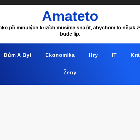
Amateto
ako při minulých krizích musíme snažit, abychom to nějak z
bude líp.
Dům A Byt
Ekonomika
Hry
IT
Krá
Ženy