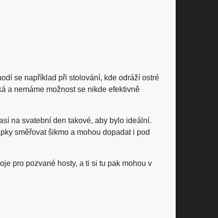
dí se například při stolování, kde odráží ostré
ysoká a nemáme možnost se nikde efektivně
así na svatební den takové, aby bylo ideální.
 kapky směřovat šikmo a mohou dopadat i pod
je pro pozvané hosty, a ti si tu pak mohou v