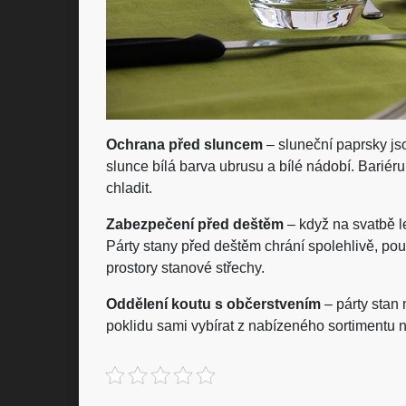
Ochrana před sluncem
– sluneční paprsky jso
slunce bílá barva ubrusu a bílé nádobí. Bariér
chladit.
Zabezpečení před deštěm
– když na svatbě le
Párty stany před deštěm chrání spolehlivě, po
prostory stanové střechy.
Oddělení koutu s občerstvením
– párty stan 
poklidu sami vybírat z nabízeného sortimentu na