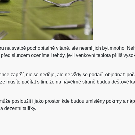
u na svatbě pochopitelně vítané, ale nesmí jich být mnoho. Neho
u před sluncem oceníme i tehdy, je-li venkovní teplota příliš v
hce zaprší, nic se neděje, ale ne vždy se podaří „objednat“ poč
uze musíte počítat s tím, že na návětrné straně budou dešťové
může posloužit i jako prostor, kde budou umístěny pokrmy a nápo
 dezertní talířky.