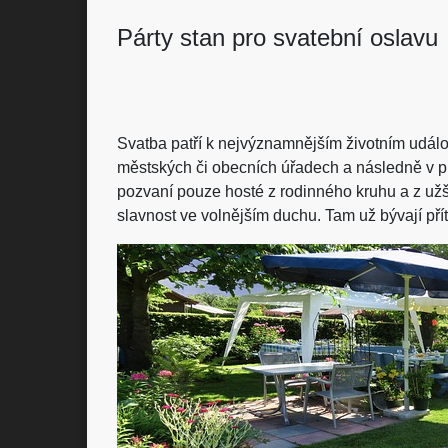
Párty stan pro svatební oslavu
Svatba patří k nejvýznamnějším životním událos
městských či obecních úřadech a následně v pr
pozvaní pouze hosté z rodinného kruhu a z užš
slavnost ve volnějším duchu. Tam už bývají přít