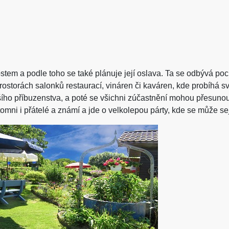
tem a podle toho se také plánuje její oslava. Ta se odbývá poc
ostorách salonků restaurací, vináren či kaváren, kde probíhá s
ího příbuzenstva, a poté se všichni zúčastnění mohou přesuno
omni i přátelé a známí a jde o velkolepou párty, kde se může sejí