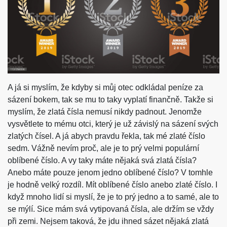
A já si myslím, že kdyby si můj otec odkládal peníze za
sázení bokem, tak se mu to taky vyplatí finančně. Takže si
myslím, že zlatá čísla nemusí nikdy padnout. Jenomže
vysvětlete to mému otci, který je už závislý na sázení svých
zlatých čísel. A já abych pravdu řekla, tak mé zlaté číslo
sedm. Vážně nevím proč, ale je to prý velmi populární
oblíbené číslo. A vy taky máte nějaká svá zlatá čísla?
Anebo máte pouze jenom jedno oblíbené číslo? V tomhle
je hodně velký rozdíl. Mít oblíbené číslo anebo zlaté číslo. I
když mnoho lidí si myslí, že je to prý jedno a to samé, ale to
se mýlí. Sice mám svá vytipovaná čísla, ale držím se vždy
při zemi. Nejsem taková, že jdu ihned sázet nějaká zlatá