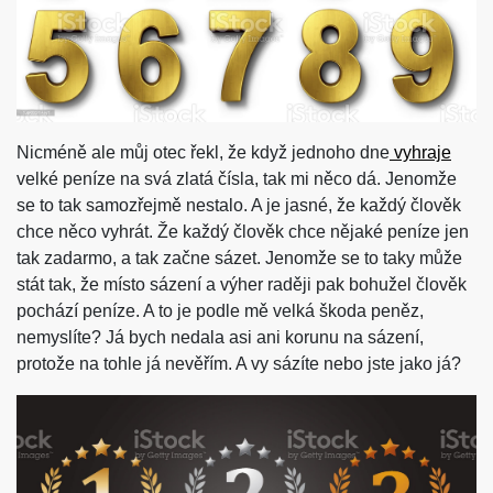
Nicméně ale můj otec řekl, že když jednoho dne
vyhraje
velké peníze na svá zlatá čísla, tak mi něco dá. Jenomže
se to tak samozřejmě nestalo. A je jasné, že každý člověk
chce něco vyhrát. Že každý člověk chce nějaké peníze jen
tak zadarmo, a tak začne sázet. Jenomže se to taky může
stát tak, že místo sázení a výher raději pak bohužel člověk
pochází peníze. A to je podle mě velká škoda peněz,
nemyslíte? Já bych nedala asi ani korunu na sázení,
protože na tohle já nevěřím. A vy sázíte nebo jste jako já?