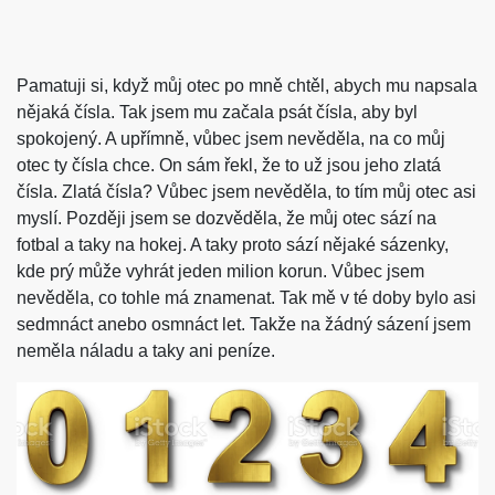
Pamatuji si, když můj otec po mně chtěl, abych mu napsala
nějaká čísla. Tak jsem mu začala psát čísla, aby byl
spokojený. A upřímně, vůbec jsem nevěděla, na co můj
otec ty čísla chce. On sám řekl, že to už jsou jeho zlatá
čísla. Zlatá čísla? Vůbec jsem nevěděla, to tím můj otec asi
myslí. Později jsem se dozvěděla, že můj otec sází na
fotbal a taky na hokej. A taky proto sází nějaké sázenky,
kde prý může vyhrát jeden milion korun. Vůbec jsem
nevěděla, co tohle má znamenat. Tak mě v té doby bylo asi
sedmnáct anebo osmnáct let. Takže na žádný sázení jsem
neměla náladu a taky ani peníze.