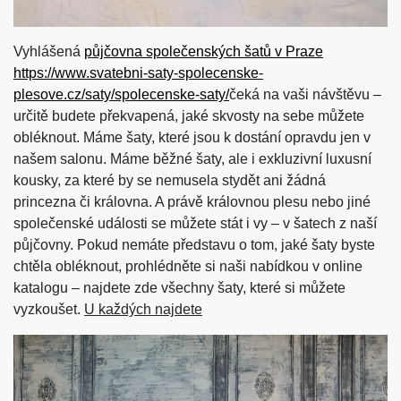
Vyhlášená
půjčovna společenských šatů v Praze
https://www.svatebni-saty-spolecenske-
plesove.cz/saty/spolecenske-saty/
čeká na vaši návštěvu –
určitě budete překvapená, jaké skvosty na sebe můžete
obléknout. Máme šaty, které jsou k dostání opravdu jen v
našem salonu. Máme běžné šaty, ale i exkluzivní luxusní
kousky, za které by se nemusela stydět ani žádná
princezna či královna. A právě královnou plesu nebo jiné
společenské události se můžete stát i vy – v šatech z naší
půjčovny. Pokud nemáte představu o tom, jaké šaty byste
chtěla obléknout, prohlédněte si naši nabídkou v online
katalogu – najdete zde všechny šaty, které si můžete
vyzkoušet.
U každých najdete