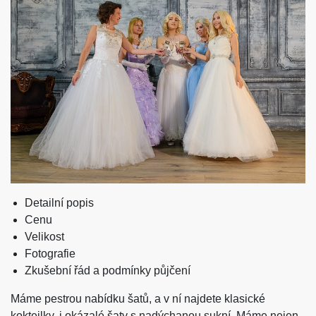
Detailní popis
Cenu
Velikost
Fotografie
Zkušební řád a podmínky půjčení
Máme pestrou nabídku šatů, a v ní najdete klasické
koktejlky, i okázalé šaty s nadýchanou sukní. Máme nejen