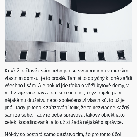
Když žije člověk sám nebo jen se svou rodinou v menším
vlastním domku, je to prosté. Tam si to dotyčný klidně zařídí
všechno i sám. Ale pokud jde třeba o větší bytové domy, v
nichž žije více navzájem si cizích lidí, když objekt patří
nějakému družstvu nebo společenství vlastníků, to už je
jiná. Tady je toho k zařizování tolik, že to nezvládne každý
sám za sebe. Tady je třeba spravovat takový objekt jako
celek, koordinovaně, a to už si žádá nějakého správce.
Někdy se postará samo družstvo tím, že pro tento účel