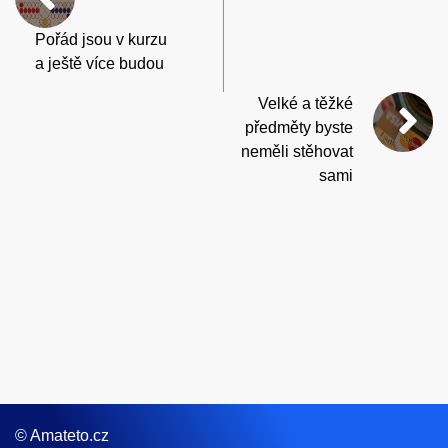
Pořád jsou v kurzu
a ještě více budou
Velké a těžké
předměty byste
neměli stěhovat
sami
© Amateto.cz