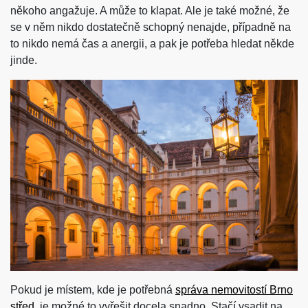
někoho angažuje. A může to klapat. Ale je také možné, že
se v něm nikdo dostatečně schopný nenajde, případně na
to nikdo nemá čas a anergii, a pak je potřeba hledat někde
jinde.
Pokud je místem, kde je potřebná
správa nemovitostí Brno
střed
, je možné to vyřešit docela snadno. Stačí vsadit na