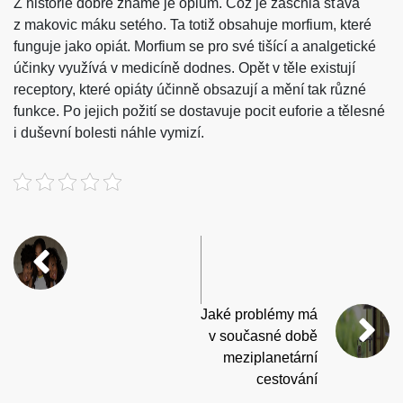
Z historie dobře známé je opium. Což je zaschlá šťáva
z makovic máku setého. Ta totiž obsahuje morfium, které
funguje jako opiát. Morfium se pro své tišící a analgetické
účinky využívá v medicíně dodnes. Opět v těle existují
receptory, které opiáty účinně obsazují a mění tak různé
funkce. Po jejich požití se dostavuje pocit euforie a tělesné
i duševní bolesti náhle vymizí.
Jaké problémy má
v současné době
meziplanetární
cestování