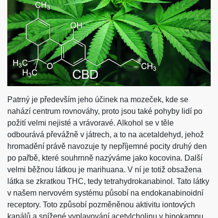
Patrný je především jeho účinek na mozeček, kde se
nahází centrum rovnováhy, proto jsou také pohyby lidí po
požití velmi nejisté a vrávoravé. Alkohol se v těle
odbourává převážně v játrech, a to na acetaldehyd, jehož
hromadění právě navozuje ty nepříjemné pocity druhý den
po pařbě, které souhrnně nazýváme jako kocovina.
Další
velmi běžnou látkou je marihuana. V ní je totiž obsažena
látka se zkratkou THC, tedy tetrahydrokanabinol. Tato látky
v našem nervovém systému působí na endokanabinoidní
receptory. Toto způsobí pozměněnou aktivitu iontových
kanálů a snížené vyplavování acetylcholinu v hipokampu,