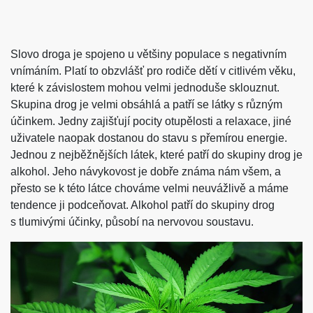
Slovo droga je spojeno u většiny populace s negativním
vnímáním. Platí to obzvlášť pro rodiče dětí v citlivém věku,
které k závislostem mohou velmi jednoduše sklouznut.
Skupina drog je velmi obsáhlá a patří se látky s různým
účinkem. Jedny zajišťují pocity otupělosti a relaxace, jiné
uživatele naopak dostanou do stavu s přemírou energie.
Jednou z nejběžnějších látek, které patří do skupiny drog je
alkohol. Jeho návykovost je dobře známa nám všem, a
přesto se k této látce chováme velmi neuvážlivě a máme
tendence ji podceňovat. Alkohol patří do skupiny drog
s tlumivými účinky, působí na nervovou soustavu.