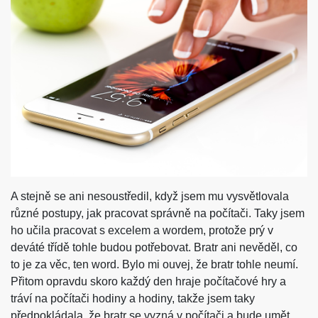
A stejně se ani nesoustředil, když jsem mu vysvětlovala
různé postupy, jak pracovat správně na počítači. Taky jsem
ho učila pracovat s excelem a wordem, protože prý v
deváté třídě tohle budou potřebovat. Bratr ani nevěděl, co
to je za věc, ten word. Bylo mi ouvej, že bratr tohle neumí.
Přitom opravdu skoro každý den hraje počítačové hry a
tráví na počítači hodiny a hodiny, takže jsem taky
předpokládala, že bratr se vyzná v počítači a bude umět