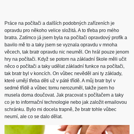
Práce na počítači a dalších podobných zařízeních je
opravdu pro někoho velice složitá. A to třeba pro mého
bratra. Zatímco já jsem byla na počítači opravdový profík a
bavilo mě to a taky jsem se vyznala opravdu v mnoha
věcech, tak bratr opravdu nic neuměl. On hrál pouze jenom
hry na počítači. Když se potom na základní škole měli učit
něco o počítači a taky udělat základní funkce na počítači,
tak bratr byl v koncích. On vůbec nevěděl ani ty základy,
které umějí třeba děti už v páté třídě. A můj bratr byl v
sedmé třídě a vůbec tomu nerozuměl, takže jsem ho
musela doma doučovat. Jak pracovat s počítačem a taky
co je to informační technologie nebo jak založit emailovou
schránku. Bylo mi docela trapně, že bratr tohle vůbec
neumí, ale co se dalo dělat.