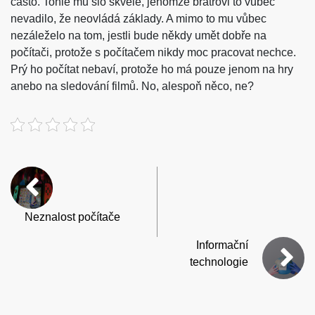
často. Tohle mu šlo skvěle, jenomže bratrovi to vůbec
nevadilo, že neovládá základy. A mimo to mu vůbec
nezáleželo na tom, jestli bude někdy umět dobře na
počítači, protože s počítačem nikdy moc pracovat nechce.
Prý ho počítat nebaví, protože ho má pouze jenom na hry
anebo na sledování filmů. No, alespoň něco, ne?
Neznalost počítače
Informační
technologie