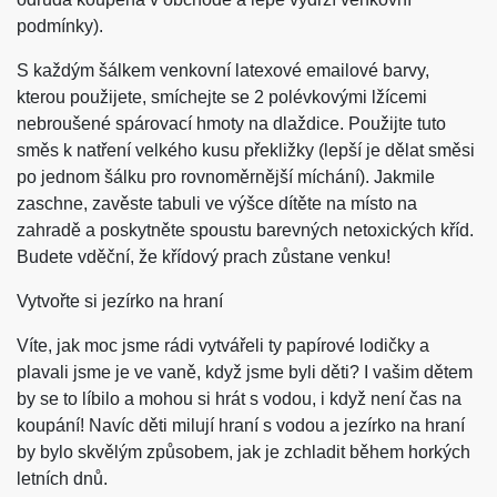
podmínky).
S každým šálkem venkovní latexové emailové barvy,
kterou použijete, smíchejte se 2 polévkovými lžícemi
nebroušené spárovací hmoty na dlaždice. Použijte tuto
směs k natření velkého kusu překližky (lepší je dělat směsi
po jednom šálku pro rovnoměrnější míchání). Jakmile
zaschne, zavěste tabuli ve výšce dítěte na místo na
zahradě a poskytněte spoustu barevných netoxických kříd.
Budete vděční, že křídový prach zůstane venku!
Vytvořte si jezírko na hraní
Víte, jak moc jsme rádi vytvářeli ty papírové lodičky a
plavali jsme je ve vaně, když jsme byli děti? I vašim dětem
by se to líbilo a mohou si hrát s vodou, i když není čas na
koupání! Navíc děti milují hraní s vodou a jezírko na hraní
by bylo skvělým způsobem, jak je zchladit během horkých
letních dnů.