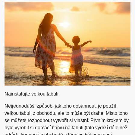
Nainstalujte velkou tabuli
Nejjednodušší způsob, jak toho dosáhnout, je použít
velkou tabuli z obchodu, ale to může být drahé. Místo toho
se můžete rozhodnout vytvořit si vlastní. Prvním krokem by
bylo vyrobit si domácí barvu na tabuli (tato vydrží déle než
odrůda koupená v obchodě a lépe vydrží venkovní