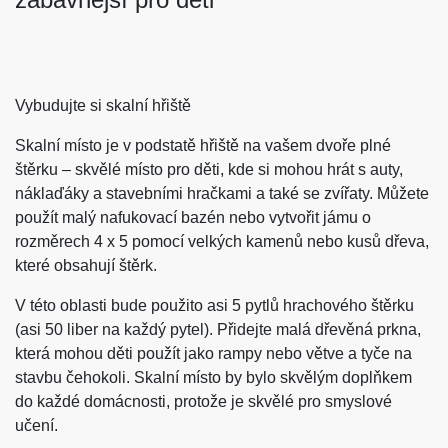
Vybudujte si skalní hřiště
Skalní místo je v podstatě hřiště na vašem dvoře plné
štěrku – skvělé místo pro děti, kde si mohou hrát s auty,
náklaďáky a stavebními hračkami a také se zvířaty. Můžete
použít malý nafukovací bazén nebo vytvořit jámu o
rozměrech 4 x 5 pomocí velkých kamenů nebo kusů dřeva,
které obsahují štěrk.
V této oblasti bude použito asi 5 pytlů hrachového štěrku
(asi 50 liber na každý pytel). Přidejte malá dřevěná prkna,
která mohou děti použít jako rampy nebo větve a tyče na
stavbu čehokoli. Skalní místo by bylo skvělým doplňkem
do každé domácnosti, protože je skvělé pro smyslové
učení.