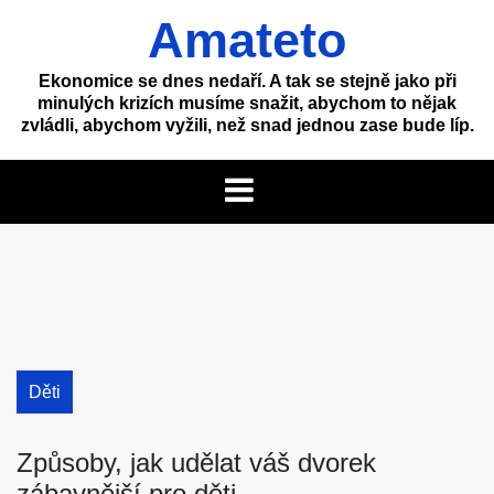
Skip
Amateto
to
content
Ekonomice se dnes nedaří. A tak se stejně jako při
minulých krizích musíme snažit, abychom to nějak
zvládli, abychom vyžili, než snad jednou zase bude líp.
Děti
Způsoby, jak udělat váš dvorek
zábavnější pro děti