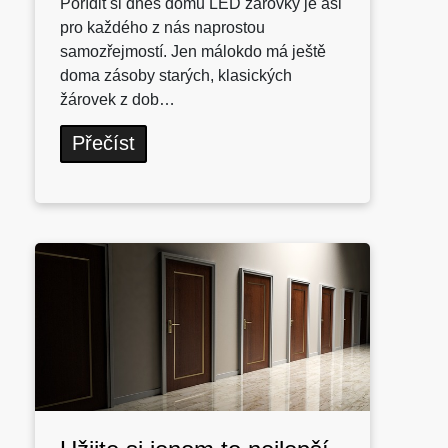
Pořídit si dnes domů LED žárovky je asi
pro každého z nás naprostou
samozřejmostí. Jen málokdo má ještě
doma zásoby starých, klasických
žárovek z dob…
Přečíst